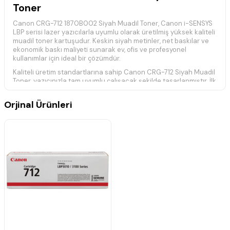
Toner
Canon CRG-712 1870B002 Siyah Muadil Toner, Canon i-SENSYS
LBP serisi lazer yazıcılarla uyumlu olarak üretilmiş yüksek kaliteli
muadil toner kartuşudur. Keskin siyah metinler, net baskılar ve
ekonomik baskı maliyeti sunarak ev, ofis ve profesyonel
kullanımlar için ideal bir çözümdür.
Kaliteli üretim standartlarına sahip Canon CRG-712 Siyah Muadil
Toner, yazıcınızla tam uyumlu çalışacak şekilde tasarlanmıştır. İlk
sayfadan son sayfaya kadar güvenilir ve tutarlı baskı
performansı sağlayarak günlük baskı ihtiyaçlarını ekonomik
Orjinal Ürünleri
şekilde karşılar.
Yaklaşık
1.500 sayfa
baskı kapasitesine sahiptir. Gerçek baskı
kapasitesi; baskı yoğunluğu, sayfa içeriği ve kullanım koşullarına
göre değişiklik gösterebilir.
Teknik Özellikler
Ürün Kodu:
CRG-712 / 1870B002
Ürün Tipi:
Muadil Toner Kartuşu
Baskı Kapasitesi:
Yaklaşık
1.500 Sayfa
Renk:
Siyah
Baskı Teknolojisi:
Lazer
Yüksek kaliteli muadil üründür.
Ekonomik ve güvenilir baskı çözümü sunar.
Keskin siyah metinler ve net baskılar sağlar.