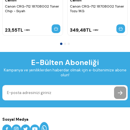
Canon
Canon
Canon CRG-712 1870B002 Toner
Canon CRG-712 1870B002 Toner
Chip - Siyah
Tozu 1KG
23,55
TL
349,48
TL
KDV
KDV
E-Bülten Aboneliği
Kampanya ve yeniliklerden haberdar olmak için e-bültenimize abone
olun!
Sosyal Medya