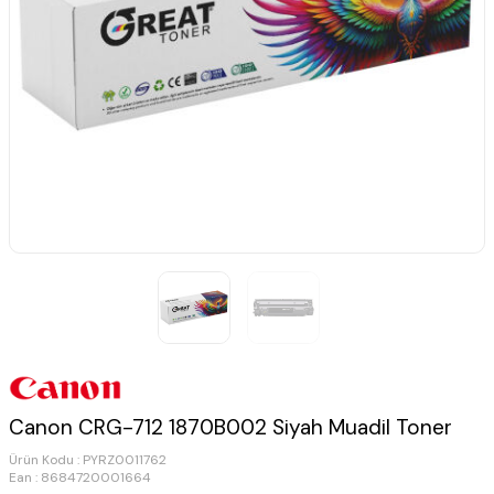
Canon CRG-712 1870B002 Siyah Muadil Toner
Ürün Kodu :
PYRZ0011762
Ean : 8684720001664