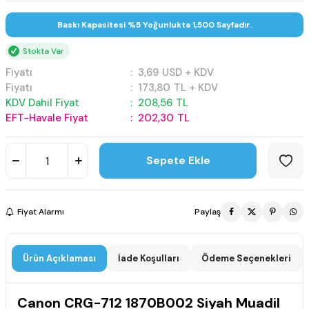
Baskı Kapasitesi %5 Yoğunlukta 1,500 Sayfadır.
Stokta Var
Fiyatı
:
3,69
USD + KDV
Fiyatı
:
173,80
TL + KDV
KDV Dahil Fiyat
:
208,56
TL
EFT-Havale Fiyat
:
202,30
TL
Sepete Ekle
Fiyat Alarmı
Paylaş
Ürün Açıklaması
İade Koşulları
Ödeme Seçenekleri
Canon CRG-712 1870B002 Siyah Muadil