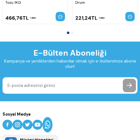
Tozu 1KG
Drum
466,76
TL
221,24
TL
KDV
KDV
E-Bülten Aboneliği
Kampanya ve yeniliklerden haberdar olmak için e-bültenimize abone
olun!
Sosyal Medya
Müşteri Hizmetleri