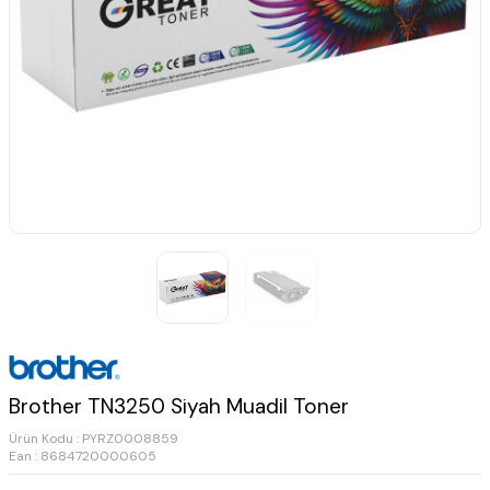
Brother TN3250 Siyah Muadil Toner
Ürün Kodu :
PYRZ0008859
Ean : 8684720000605