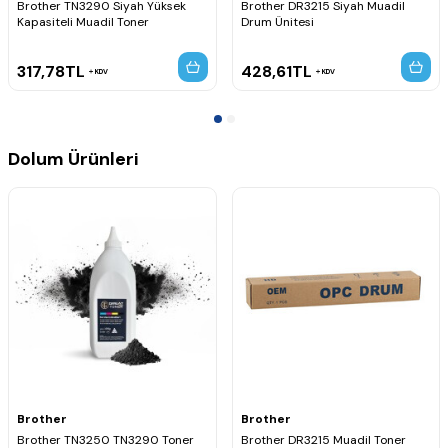
Brother TN3290 Siyah Yüksek
Brother DR3215 Siyah Muadil
MFC-8380DN
Kapasiteli Muadil Toner
Drum Ünitesi
MFC-8880DN
MFC-8885DN
MFC-8890DW
317,78
TL
428,61
TL
KDV
KDV
Dolum Ürünleri
Brother
Brother
Brother TN3250 TN3290 Toner
Brother DR3215 Muadil Toner