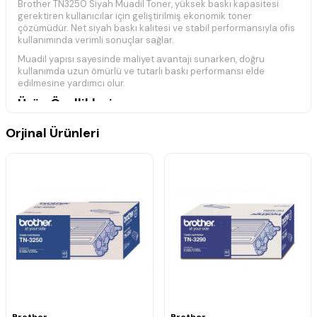
Brother TN3250 Siyah Muadil Toner, yüksek baskı kapasitesi
gerektiren kullanıcılar için geliştirilmiş ekonomik toner
çözümüdür. Net siyah baskı kalitesi ve stabil performansıyla ofis
kullanımında verimli sonuçlar sağlar.
Muadil yapısı sayesinde maliyet avantajı sunarken, doğru
kullanımda uzun ömürlü ve tutarlı baskı performansı elde
edilmesine yardımcı olur.
Ürün Özellikleri
Brother TN3250 uyumlu muadil toner
Orjinal Ürünleri
Yüksek sayfa verimi
Net ve keskin siyah baskı
Ekonomik baskı çözümü
Stabil performans
Yoğun ofis kullanımı için uygun
Uyumlu Yazıcı Modelleri
Brother DCP Serisi
DCP-8070D
DCP-8080DN
DCP-8085DN
DCP-8880DN
DCP-8890DW
Brother HL Serisi
Brother
Brother