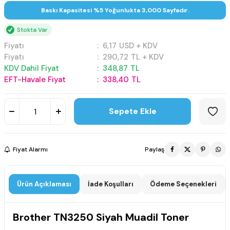
Baskı Kapasitesi %5 Yoğunlukta 3,000 Sayfadır.
Stokta Var
Fiyatı
:
6,17
USD + KDV
Fiyatı
:
290,72
TL + KDV
KDV Dahil Fiyat
:
348,87
TL
EFT-Havale Fiyat
:
338,40
TL
Sepete Ekle
Fiyat Alarmı
Paylaş
Ürün Açıklaması
İade Koşulları
Ödeme Seçenekleri
Brother TN3250 Siyah Muadil Toner