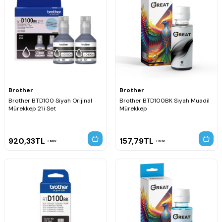
Brother
Brother
Brother BTD100 Siyah Orijinal
Brother BTD100BK Siyah Muadil
Mürekkep 2'li Set
Mürekkep
920,33
TL
157,79
TL
KDV
KDV