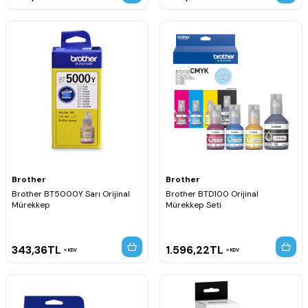
Brother
Brother
Brother BT5000Y Sarı Orijinal
Brother BTD100 Orijinal
Mürekkep
Mürekkep Seti
343,36
TL
1.596,22
TL
KDV
KDV