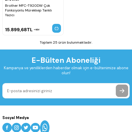
Brother MFC-T920DW Çok
Fonksiyonlu Mürekkep Tanklı
Yazıcı
15.899,68
TL
KDV
Toplam 25 ürün bulunmaktadır.
E-Bülten Aboneliği
Kampanya ve yeniliklerden haberdar olmak için e-bültenimize abone
olun!
Sosyal Medya