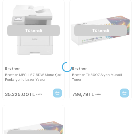
Tükendi
Tükendi
Brother
Brother
Brother MFC-L5715DW Mono Çok
Brother TN3607 Siyah Muadil
Fonksiyonlu Lazer Yazıcı
Toner
35.325,00
TL
786,79
TL
KDV
KDV