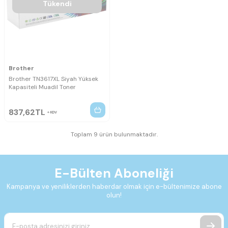
Tükendi
Brother
Brother TN3617XL Siyah Yüksek
Kapasiteli Muadil Toner
837,62
TL
KDV
Toplam 9 ürün bulunmaktadır.
E-Bülten Aboneliği
Kampanya ve yeniliklerden haberdar olmak için e-bültenimize abone
olun!