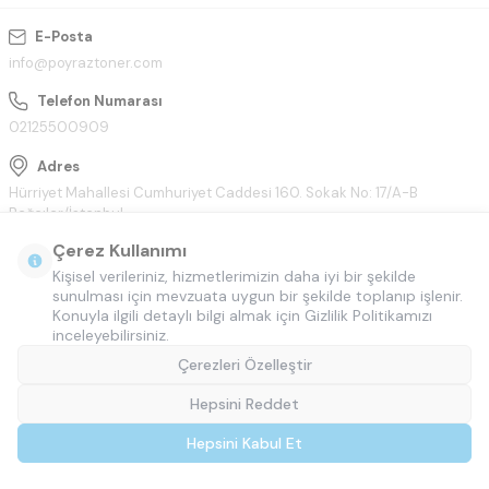
E-Posta
info@poyraztoner.com
Telefon Numarası
02125500909
Adres
Hürriyet Mahallesi Cumhuriyet Caddesi 160. Sokak No: 17/A-B
Bağcılar/İstanbul
Çerez Kullanımı
Kişisel verileriniz, hizmetlerimizin daha iyi bir şekilde
sunulması için mevzuata uygun bir şekilde toplanıp işlenir.
Konuyla ilgili detaylı bilgi almak için Gizlilik Politikamızı
inceleyebilirsiniz.
Çerezleri Özelleştir
Hepsini Reddet
© Tüm hakları saklıdır.
Poyraztoner.com
Hepsini Kabul Et
T
-Soft
E-Ticaret
Sistemleriyle Hazırlanmıştır.