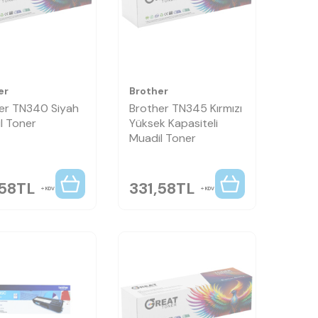
er
Brother
er TN340 Siyah
Brother TN345 Kırmızı
l Toner
Yüksek Kapasiteli
Muadil Toner
,58
TL
331,58
TL
KDV
KDV