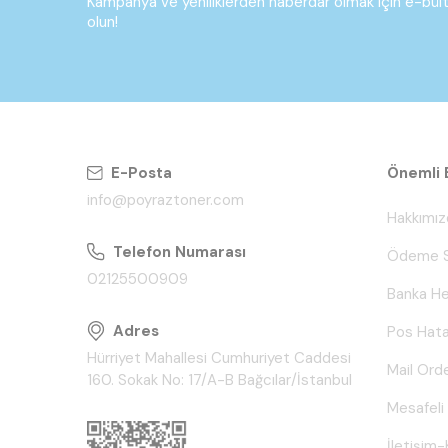
Kampanya ve yeniliklerden haberdar olmak için e-bü
olun!
E-Posta
Önemli B
info@poyraztoner.com
Hakkımız
Telefon Numarası
Ödeme S
02125500909
Banka He
Adres
Pos Hata
Hürriyet Mahallesi Cumhuriyet Caddesi
Mail Ord
160. Sokak No: 17/A-B Bağcılar/İstanbul
Mesafeli
İletişim-