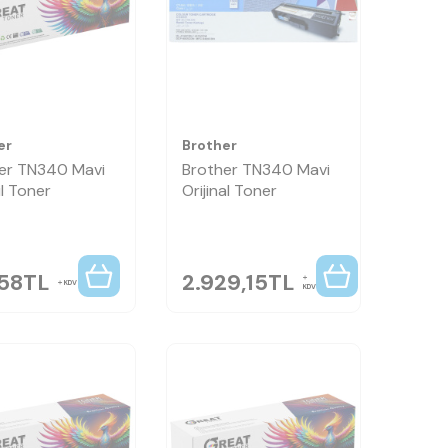
er
Brother
er TN340 Mavi
Brother TN340 Mavi
l Toner
Orijinal Toner
,58
TL
2.929,15
TL
KDV
KDV