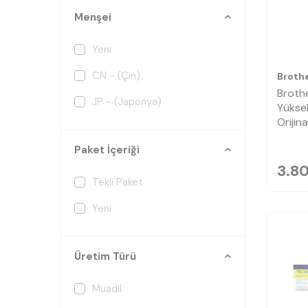
Menşei
Yeni
CN - (Çin)
Broth
Broth
JP - (Japonya)
Yüksek
Orijin
Paket İçeriği
3.8
Tekli Paket
Yeni
Üretim Türü
Muadil