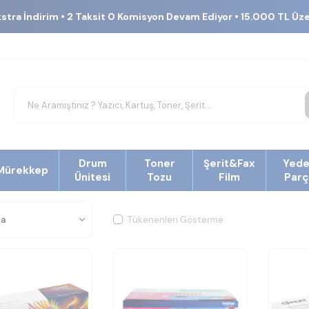
kstra İndirim • 2 Taksit 0 Komisyon Devam Ediyor • 15.000 TL Üz
Drum
Toner
Şerit&Fax
Yed
Mürekkep
Ünitesi
Tozu
Film
Parç
Tükenenleri Gösterme