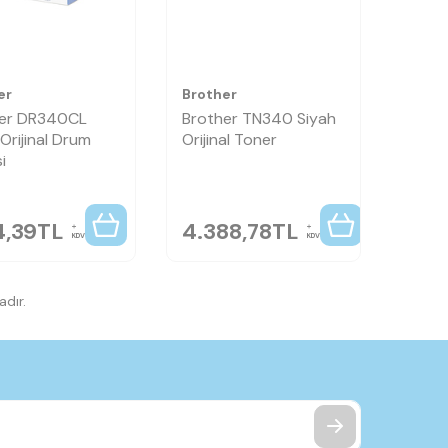
er
Brother
her DR340CL
Brother TN340 Siyah
Orijinal Drum
Orijinal Toner
i
4,39
TL
4.388,78
TL
KDV
KDV
dır.