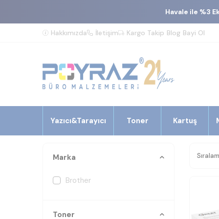
Havale ile %3 E
Hakkımızda
İletişim
Kargo Takip
Blog
Bayi Ol
Yazıcı&Tarayıcı
Toner
Kartuş
Marka
Brother
Toner