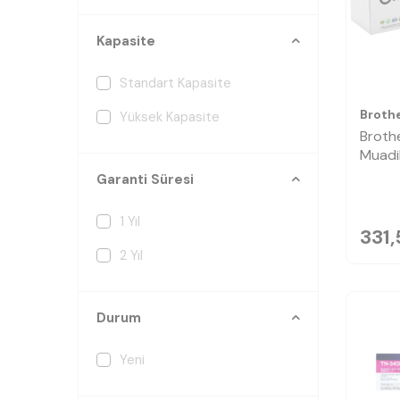
Kapasite
Standart Kapasite
Broth
Yüksek Kapasite
Broth
Muadi
Garanti Süresi
1 Yıl
331,
2 Yıl
Durum
Yeni