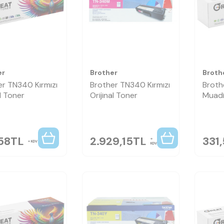
er
Brother
Broth
er TN340 Kırmızı
Brother TN340 Kırmızı
Broth
l Toner
Orijinal Toner
Muadi
58
TL
2.929,15
TL
331
KDV
KDV