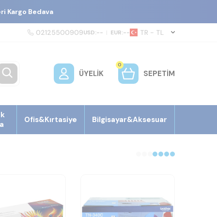
eri Kargo Bedava
02125500909
TR − TL
USD:
--
|
EUR:
--
0
ÜYELIK
SEPETIM
ek
Ofis&Kırtasiye
Bilgisayar&Aksesuar
a