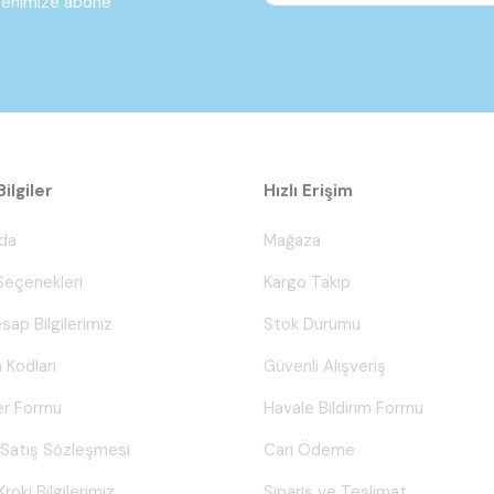
ltenimize abone
ilgiler
Hızlı Erişim
da
Mağaza
eçenekleri
Kargo Takip
sap Bilgilerimiz
Stok Durumu
 Kodları
Güvenli Alışveriş
er Formu
Havale Bildirim Formu
 Satış Sözleşmesi
Cari Ödeme
Kroki Bilgilerimiz
Sipariş ve Teslimat