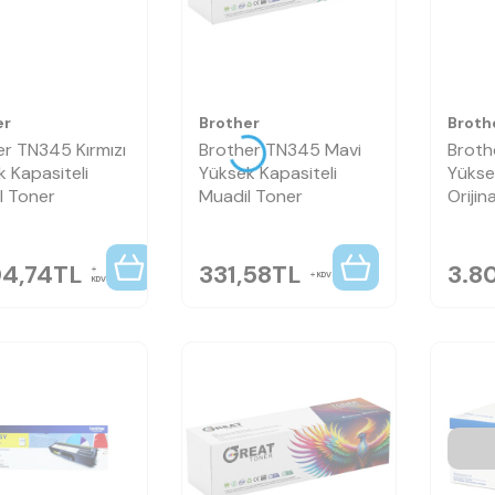
er
Brother
Broth
er TN345 Kırmızı
Brother TN345 Mavi
Broth
 Kapasiteli
Yüksek Kapasiteli
Yükse
al Toner
Muadil Toner
Orijin
04,74
TL
331,58
TL
3.8
KDV
KDV