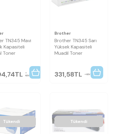
er
Brother
er TN345 Mavi
Brother TN345 Sarı
k Kapasiteli
Yüksek Kapasiteli
al Toner
Muadil Toner
04,74
TL
331,58
TL
KDV
KDV
Tükendi
Tükendi