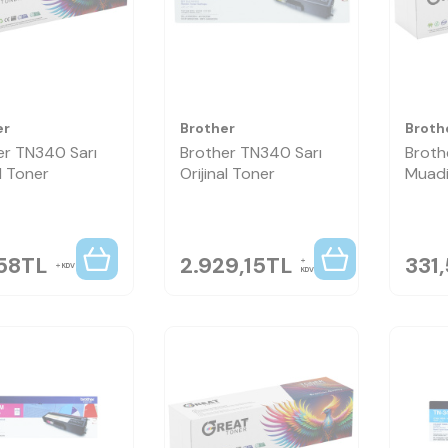
er
Brother
Broth
er TN340 Sarı
Brother TN340 Sarı
Broth
l Toner
Orijinal Toner
Muadi
58
TL
2.929,15
TL
331
KDV
KDV