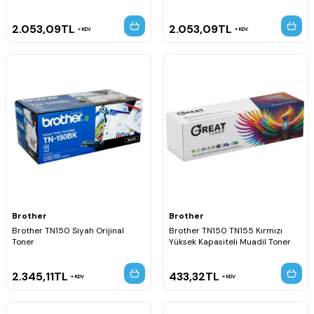
2.053,09
TL
2.053,09
TL
KDV
KDV
Brother
Brother
Brother TN150 Siyah Orijinal
Brother TN150 TN155 Kırmızı
Toner
Yüksek Kapasiteli Muadil Toner
2.345,11
TL
433,32
TL
KDV
KDV