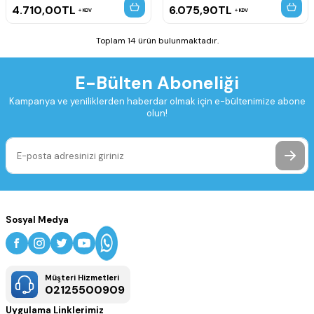
4.710,00
TL
6.075,90
TL
KDV
KDV
Toplam 14 ürün bulunmaktadır.
E-Bülten Aboneliği
Kampanya ve yeniliklerden haberdar olmak için e-bültenimize abone
olun!
Sosyal Medya
Müşteri Hizmetleri
02125500909
Uygulama Linklerimiz