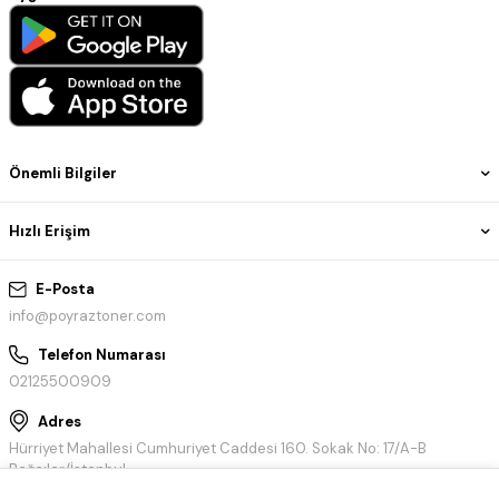
Önemli Bilgiler
Hızlı Erişim
E-Posta
info@poyraztoner.com
Telefon Numarası
02125500909
Adres
Hürriyet Mahallesi Cumhuriyet Caddesi 160. Sokak No: 17/A-B
Bağcılar/İstanbul