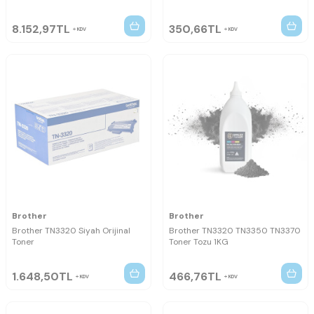
8.152,97
TL
350,66
TL
KDV
KDV
Brother
Brother
Brother TN3320 Siyah Orijinal
Brother TN3320 TN3350 TN3370
Toner
Toner Tozu 1KG
1.648,50
TL
466,76
TL
KDV
KDV