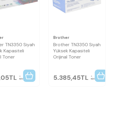
er
Brother
er TN3350 Siyah
Brother TN3350 Siyah
k Kapasiteli
Yüksek Kapasiteli
l Toner
Orijinal Toner
,05
TL
5.385,45
TL
KDV
KDV