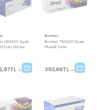
er
Brother
er DR3355 Siyah
Brother TN3320 Siyah
al Drum Ünitesi
Muadil Toner
2,97
TL
350,66
TL
KDV
KDV