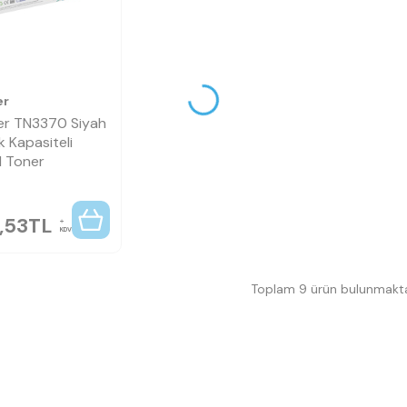
er
er TN3370 Siyah
 Kapasiteli
l Toner
,53
TL
KDV
Toplam 9 ürün bulunmakta