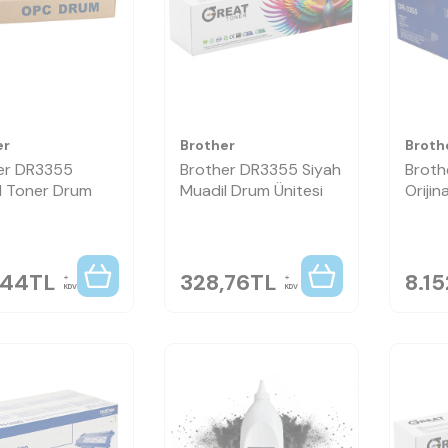
er
Brother
Broth
er DR3355
Brother DR3355 Siyah
Broth
l Toner Drum
Muadil Drum Ünitesi
Orijin
,44
TL
328,76
TL
8.15
KDV
KDV