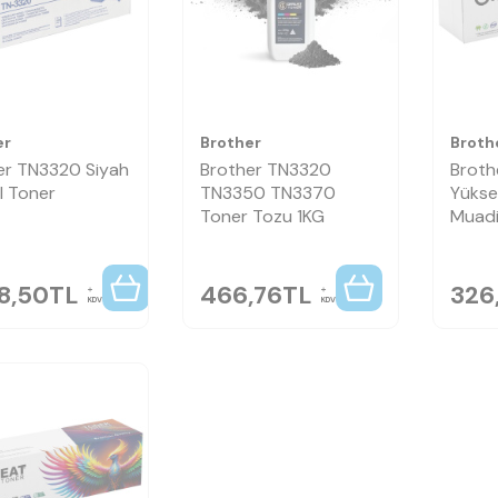
er
Brother
Broth
er TN3320 Siyah
Brother TN3320
Broth
al Toner
TN3350 TN3370
Yükse
Toner Tozu 1KG
Muadi
8,50
TL
466,76
TL
326
KDV
KDV