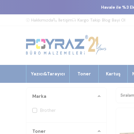
Havale ile %3 E
Hakkımızda
İletişim
Kargo Takip
Blog
Bayi Ol
Yazıcı&Tarayıcı
Toner
Kartuş
Marka
Brother
Toner