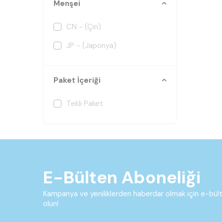
Menşei
CN - (Çin)
JP - (Japonya)
Paket İçeriği
Tekli Paket
E-Bülten Aboneliği
Kampanya ve yeniliklerden haberdar olmak için e-bü
olun!