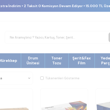
kstra İndirim • 2 Taksit 0 Komisyon Devam Ediyor • 15.000 TL Üz
Drum
Toner
Şerit&Fax
Yed
Mürekkep
Ünitesi
Tozu
Film
Parç
Tükenenleri Gösterme