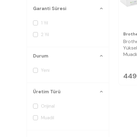
Garanti Süresi
1 Yıl
Broth
2 Yıl
Broth
Yüksek
Muadi
Durum
Yeni
449
Üretim Türü
Orijinal
Muadil