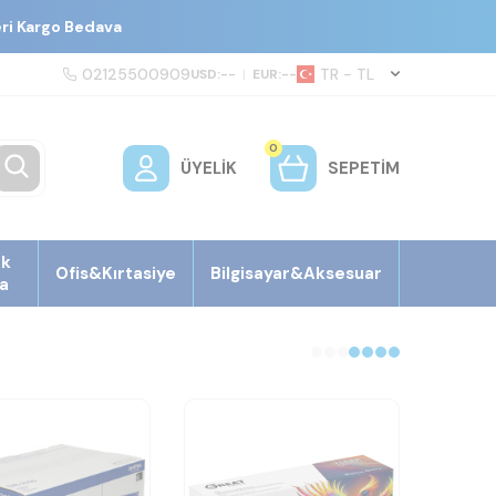
eri Kargo Bedava
02125500909
TR − TL
USD:
--
|
EUR:
--
0
ÜYELIK
SEPETIM
ek
Ofis&Kırtasiye
Bilgisayar&Aksesuar
a