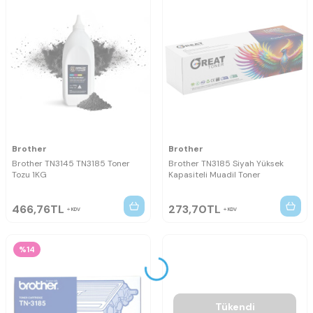
Brother
Brother
Brother TN3145 TN3185 Toner
Brother TN3185 Siyah Yüksek
Tozu 1KG
Kapasiteli Muadil Toner
466,76
TL
273,70
TL
KDV
KDV
%14
Tükendi