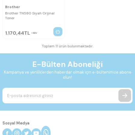
Brother
Brother TN580 Siyah Orijinal
Toner
1.170,44
TL
KDV
Toplam 11 ürün bulunmaktadır.
E-Bülten Aboneliği
Kampanya ve yeniliklerden haberdar olmak için e-bültenimize abone
olun!
Sosyal Medya