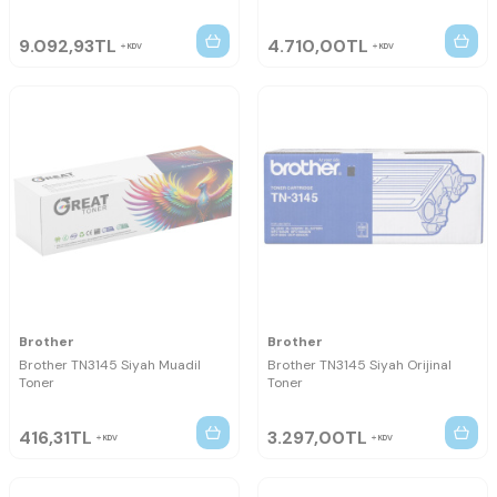
9.092,93
TL
4.710,00
TL
KDV
KDV
Brother
Brother
Brother TN3145 Siyah Muadil
Brother TN3145 Siyah Orijinal
Toner
Toner
416,31
TL
3.297,00
TL
KDV
KDV