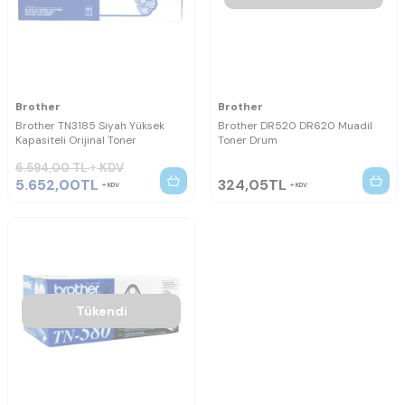
Brother
Brother
Brother TN3185 Siyah Yüksek
Brother DR520 DR620 Muadil
Kapasiteli Orijinal Toner
Toner Drum
6.594,00
TL
KDV
5.652,00
TL
324,05
TL
KDV
KDV
Tükendi