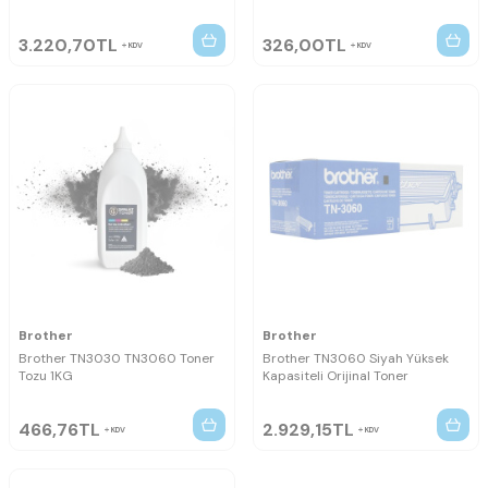
3.220,70
TL
326,00
TL
KDV
KDV
Brother
Brother
Brother TN3030 TN3060 Toner
Brother TN3060 Siyah Yüksek
Tozu 1KG
Kapasiteli Orijinal Toner
466,76
TL
2.929,15
TL
KDV
KDV