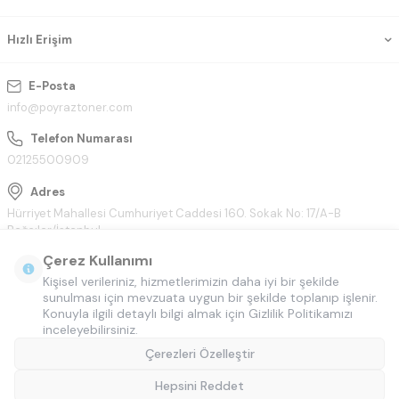
Hızlı Erişim
E-Posta
info@poyraztoner.com
Telefon Numarası
02125500909
Adres
Hürriyet Mahallesi Cumhuriyet Caddesi 160. Sokak No: 17/A-B
Bağcılar/İstanbul
Çerez Kullanımı
Kişisel verileriniz, hizmetlerimizin daha iyi bir şekilde
sunulması için mevzuata uygun bir şekilde toplanıp işlenir.
Konuyla ilgili detaylı bilgi almak için Gizlilik Politikamızı
inceleyebilirsiniz.
Çerezleri Özelleştir
Hepsini Reddet