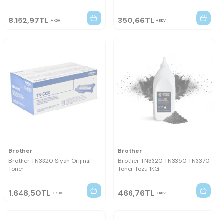
8.152,97
TL
350,66
TL
KDV
KDV
Brother
Brother
Brother TN3320 Siyah Orijinal
Brother TN3320 TN3350 TN3370
Toner
Toner Tozu 1KG
1.648,50
TL
466,76
TL
KDV
KDV