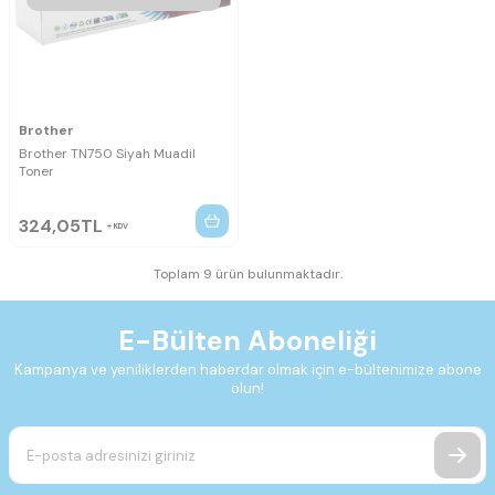
Brother
Brother TN750 Siyah Muadil
Toner
324,05
TL
KDV
Toplam 9 ürün bulunmaktadır.
E-Bülten Aboneliği
Kampanya ve yeniliklerden haberdar olmak için e-bültenimize abone
olun!