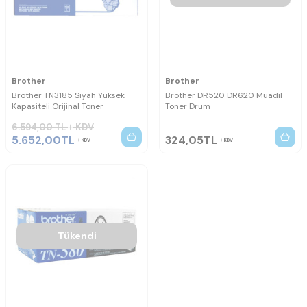
Brother
Brother
Brother TN3185 Siyah Yüksek
Brother DR520 DR620 Muadil
Kapasiteli Orijinal Toner
Toner Drum
6.594,00
TL
KDV
5.652,00
TL
324,05
TL
KDV
KDV
Tükendi