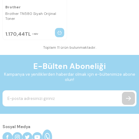
Brother
Brother TN580 Siyah Orijinal
Toner
1.170,44
TL
KDV
Toplam 11 ürün bulunmaktadır.
E-Bülten Aboneliği
Kampanya ve yeniliklerden haberdar olmak için e-bültenimize abone
olun!
Sosyal Medya