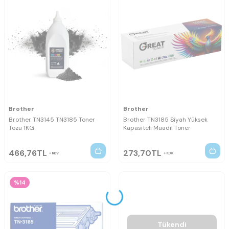
Brother
Brother
Brother TN3145 TN3185 Toner
Brother TN3185 Siyah Yüksek
Tozu 1KG
Kapasiteli Muadil Toner
466,76
TL
273,70
TL
KDV
KDV
%14
Tükendi