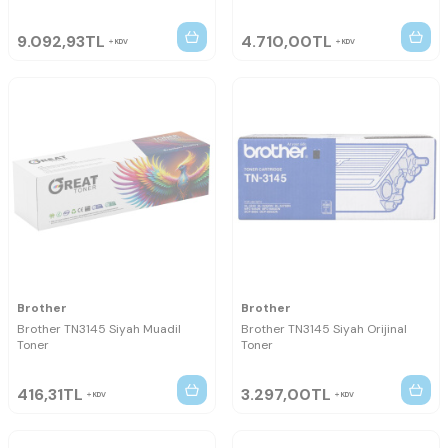
9.092,93
TL
4.710,00
TL
KDV
KDV
Brother
Brother
Brother TN3145 Siyah Muadil
Brother TN3145 Siyah Orijinal
Toner
Toner
416,31
TL
3.297,00
TL
KDV
KDV