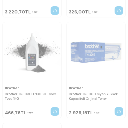
3.220,70
TL
326,00
TL
KDV
KDV
Brother
Brother
Brother TN3030 TN3060 Toner
Brother TN3060 Siyah Yüksek
Tozu 1KG
Kapasiteli Orijinal Toner
466,76
TL
2.929,15
TL
KDV
KDV