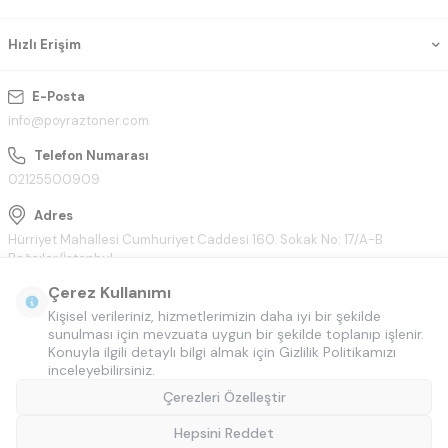
Hızlı Erişim
E-Posta
info@poyraztoner.com
Telefon Numarası
02125500909
Adres
Hürriyet Mahallesi Cumhuriyet Caddesi 160. Sokak No: 17/A-B
Bağcılar/İstanbul
Çerez Kullanımı
Kişisel verileriniz, hizmetlerimizin daha iyi bir şekilde
sunulması için mevzuata uygun bir şekilde toplanıp işlenir.
Konuyla ilgili detaylı bilgi almak için Gizlilik Politikamızı
inceleyebilirsiniz.
Çerezleri Özelleştir
Hepsini Reddet