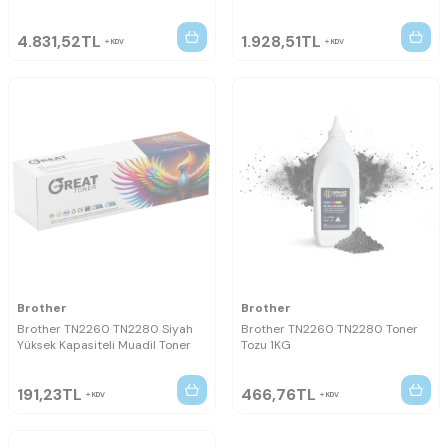
4.831,52
TL
1.928,51
TL
KDV
KDV
Brother
Brother
Brother TN2260 TN2280 Siyah
Brother TN2260 TN2280 Toner
Yüksek Kapasiteli Muadil Toner
Tozu 1KG
191,23
TL
466,76
TL
KDV
KDV