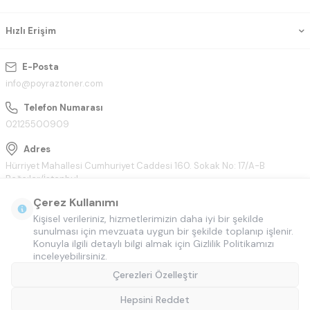
Hızlı Erişim
E-Posta
info@poyraztoner.com
Telefon Numarası
02125500909
Adres
Hürriyet Mahallesi Cumhuriyet Caddesi 160. Sokak No: 17/A-B
Bağcılar/İstanbul
Çerez Kullanımı
Kişisel verileriniz, hizmetlerimizin daha iyi bir şekilde
sunulması için mevzuata uygun bir şekilde toplanıp işlenir.
Konuyla ilgili detaylı bilgi almak için Gizlilik Politikamızı
inceleyebilirsiniz.
Çerezleri Özelleştir
Hepsini Reddet