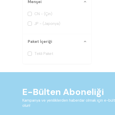
Menşei
CN - (Çin)
JP - (Japonya)
Paket İçeriği
Tekli Paket
E-Bülten Aboneliği
Kampanya ve yeniliklerden haberdar olmak için e-bü
olun!