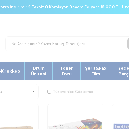
kstra İndirim • 2 Taksit 0 Komisyon Devam Ediyor • 15.000 TL Üz
Drum
Toner
Şerit&Fax
Yed
Mürekkep
Ünitesi
Tozu
Film
Parç
Tükenenleri Gösterme