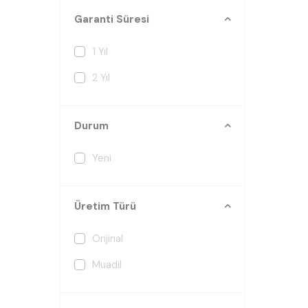
Garanti Süresi
1 Yıl
2 Yıl
Durum
Yeni
Üretim Türü
Orijinal
Muadil