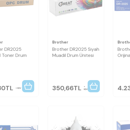
er
Brother
Broth
er DR2025
Brother DR2025 Siyah
Broth
l Toner Drum
Muadil Drum Ünitesi
Orijin
30
TL
350,66
TL
4.2
KDV
KDV