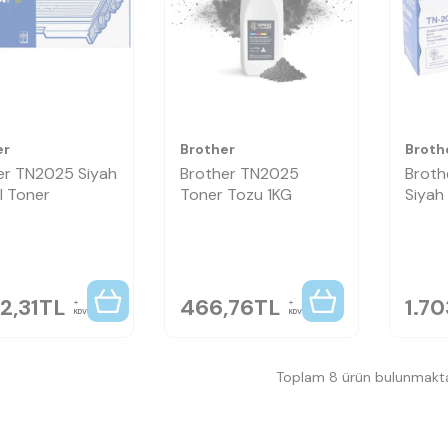
er
Brother
Broth
er TN2025 Siyah
Brother TN2025
Brot
al Toner
Toner Tozu 1KG
Siyah 
2,31
TL
466,76
TL
1.70
KDV
KDV
Toplam 8 ürün bulunmakta