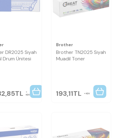
er
Brother
er DR2025 Siyah
Brother TN2025 Siyah
al Drum Ünitesi
Muadil Toner
32,85
TL
193,11
TL
KDV
KDV