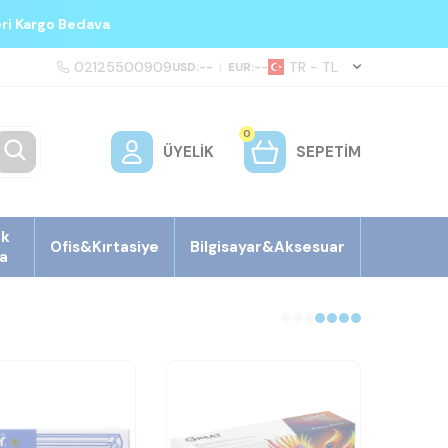
eri Kargo Bedava
02125500909
TR − TL
USD:
--
|
EUR:
--
0
ÜYELIK
SEPETIM
ek
Ofis&Kırtasiye
Bilgisayar&Aksesuar
a