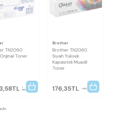
er
Brother
her TN2060
Brother TN2060
Orijinal Toner
Siyah Yüksek
Kapasiteli Muadil
Toner
3,58
TL
176,35
TL
KDV
KDV
dır.