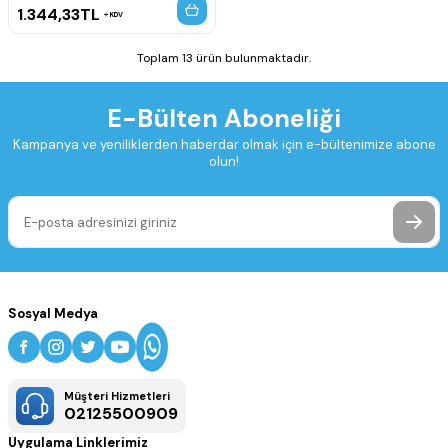
1.344,33
TL
KDV
Toplam 13 ürün bulunmaktadır.
E-Bülten Aboneliği
Kampanya ve yeniliklerden haberdar olmak için e-bültenimize abone
olun!
Sosyal Medya
Müşteri Hizmetleri
02125500909
Uygulama Linklerimiz