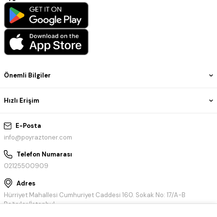
Önemli Bilgiler
Hızlı Erişim
E-Posta
info@poyraztoner.com
Telefon Numarası
02125500909
Adres
Hürriyet Mahallesi Cumhuriyet Caddesi 160. Sokak No: 17/A-B
Bağcılar/İstanbul