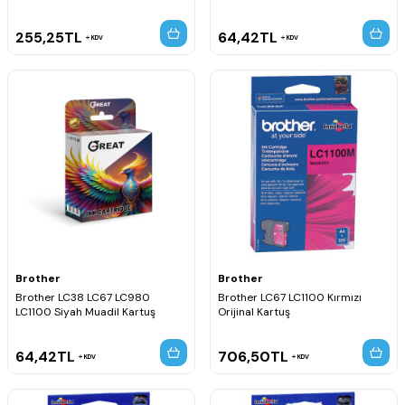
255,25
TL
64,42
TL
KDV
KDV
Brother
Brother
Brother LC38 LC67 LC980
Brother LC67 LC1100 Kırmızı
LC1100 Siyah Muadil Kartuş
Orijinal Kartuş
64,42
TL
706,50
TL
KDV
KDV