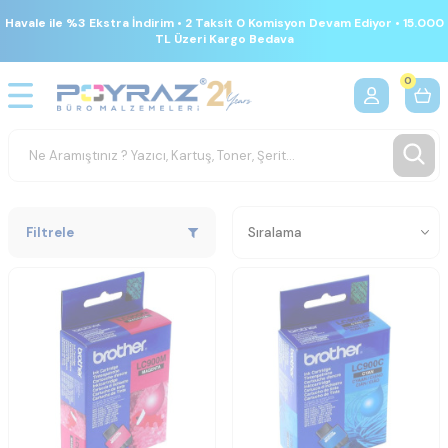
Havale ile %3 Ekstra İndirim • 2 Taksit 0 Komisyon Devam Ediyor • 15.000
TL Üzeri Kargo Bedava
0
Filtrele