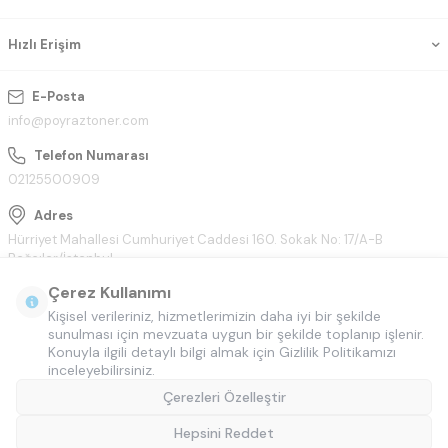
Hızlı Erişim
E-Posta
info@poyraztoner.com
Telefon Numarası
02125500909
Adres
Hürriyet Mahallesi Cumhuriyet Caddesi 160. Sokak No: 17/A-B
Bağcılar/İstanbul
Çerez Kullanımı
Kişisel verileriniz, hizmetlerimizin daha iyi bir şekilde
sunulması için mevzuata uygun bir şekilde toplanıp işlenir.
Konuyla ilgili detaylı bilgi almak için Gizlilik Politikamızı
inceleyebilirsiniz.
Çerezleri Özelleştir
Hepsini Reddet