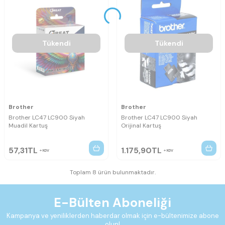
Tükendi
Tükendi
Brother
Brother
Brother LC47 LC900 Siyah
Brother LC47 LC900 Siyah
Muadil Kartuş
Orijinal Kartuş
57,31
TL
1.175,90
TL
KDV
KDV
Toplam 8 ürün bulunmaktadır.
E-Bülten Aboneliği
Kampanya ve yeniliklerden haberdar olmak için e-bültenimize abone
olun!