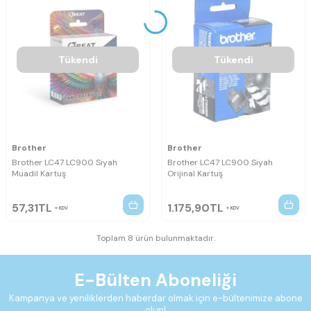
Tükendi
Tükendi
Brother
Brother
Brother LC47 LC900 Siyah
Brother LC47 LC900 Siyah
Muadil Kartuş
Orijinal Kartuş
57,31
TL
1.175,90
TL
KDV
KDV
Toplam 8 ürün bulunmaktadır.
E-Bülten Aboneliği
Kampanya ve yeniliklerden haberdar olmak için e-bültenimize abone
olun!