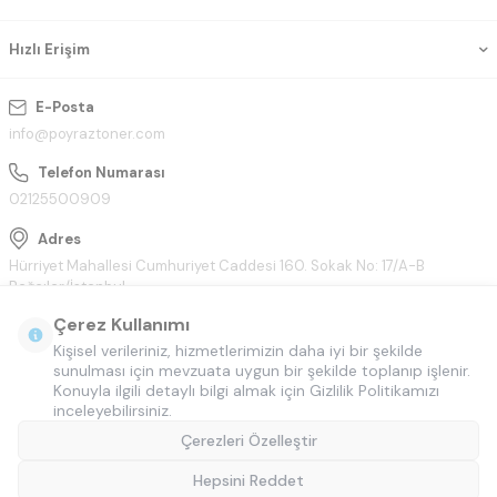
Hızlı Erişim
E-Posta
info@poyraztoner.com
Telefon Numarası
02125500909
Adres
Hürriyet Mahallesi Cumhuriyet Caddesi 160. Sokak No: 17/A-B
Bağcılar/İstanbul
Çerez Kullanımı
Kişisel verileriniz, hizmetlerimizin daha iyi bir şekilde
sunulması için mevzuata uygun bir şekilde toplanıp işlenir.
Konuyla ilgili detaylı bilgi almak için Gizlilik Politikamızı
inceleyebilirsiniz.
Çerezleri Özelleştir
Hepsini Reddet