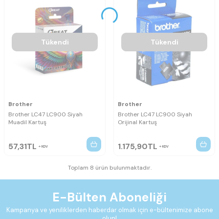
Tükendi
Tükendi
Brother
Brother
Brother LC47 LC900 Siyah
Brother LC47 LC900 Siyah
Muadil Kartuş
Orijinal Kartuş
57,31
TL
1.175,90
TL
KDV
KDV
Toplam 8 ürün bulunmaktadır.
E-Bülten Aboneliği
Kampanya ve yeniliklerden haberdar olmak için e-bültenimize abone
olun!