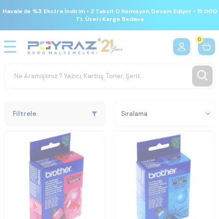
Havale ile %3 Ekstra İndirim • 2 Taksit 0 Komisyon Devam Ediyor • 15.000
TL Üzeri Kargo Bedava
0
Filtrele