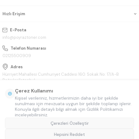
Hızlı Erişim
E-Posta
info@poyraztoner.com
Telefon Numarası
02125500909
Adres
Hürriyet Mahallesi Cumhuriyet Caddesi 160. Sokak No: 17/A-B
Bağcılar/İstanbul
Çerez Kullanımı
Kişisel verileriniz, hizmetlerimizin daha iyi bir şekilde
sunulması için mevzuata uygun bir şekilde toplanıp işlenir.
Konuyla ilgili detaylı bilgi almak için Gizlilik Politikamızı
inceleyebilirsiniz.
Çerezleri Özelleştir
Hepsini Reddet