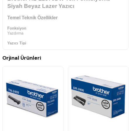
Siyah Beyaz Lazer Yazıcı
Temel Teknik Özellikler
Fonksiyon
Yazdırma
Yazıcı Tipi
Lazer Yazıcı
Orjinal Ürünleri
Ürün Boyutları (Genişlik X Derinlik X Yükseklik)
356 mm × 360 mm × 183 mm
Ağırlık
7.2 kg
Baskı Hızı
34/36 ppm’ye kadar (A4/LTR)
Kağıt Tipi
Düz Kağıt, İnce Kağıt, Geridönüşüm Kağıt, Kalın Kağıt
Kağıt Boyutu
A4, Letter, A5, A5(Long Edge), A6, Executive, Mexico Legal