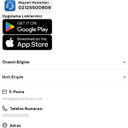
diğer tüm markalar veya ürün adları yalnızca uyumluluğu
Müşteri Hizmetleri
göstermek için tasarlanmıştır.
02125500909
Uygulama Linklerimiz
Önemli Bilgiler
Hızlı Erişim
E-Posta
info@poyraztoner.com
Telefon Numarası
02125500909
Adres