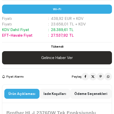
Wi-Fi
Fiyatı
:
438,92
EUR + KDV
Fiyatı
:
23.658,01
TL + KDV
KDV Dahil Fiyat
:
28.389,61
TL
EFT-Havale Fiyat
:
27.537,92
TL
Tükendi
Gelince Haber Ver
Fiyat Alarmı
Paylaş
Ürün Açıklaması
İade Koşulları
Ödeme Seçenekleri
Brother HL-L2376DW Tek Fonksiyonlu