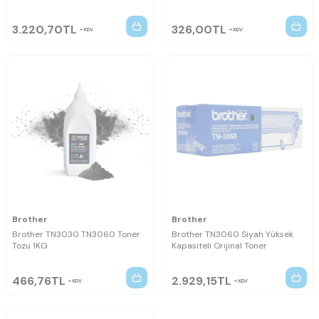
3.220,70
TL
326,00
TL
KDV
KDV
Brother
Brother
Brother TN3030 TN3060 Toner
Brother TN3060 Siyah Yüksek
Tozu 1KG
Kapasiteli Orijinal Toner
466,76
TL
2.929,15
TL
KDV
KDV