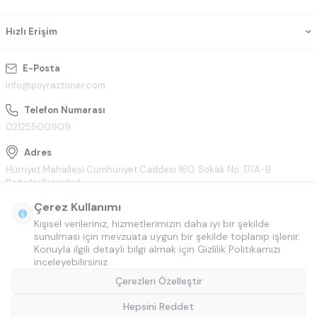
Hızlı Erişim
E-Posta
info@poyraztoner.com
Telefon Numarası
02125500909
Adres
Hürriyet Mahallesi Cumhuriyet Caddesi 160. Sokak No: 17/A-B
Bağcılar/İstanbul
Çerez Kullanımı
Kişisel verileriniz, hizmetlerimizin daha iyi bir şekilde
sunulması için mevzuata uygun bir şekilde toplanıp işlenir.
Konuyla ilgili detaylı bilgi almak için Gizlilik Politikamızı
inceleyebilirsiniz.
Çerezleri Özelleştir
Hepsini Reddet