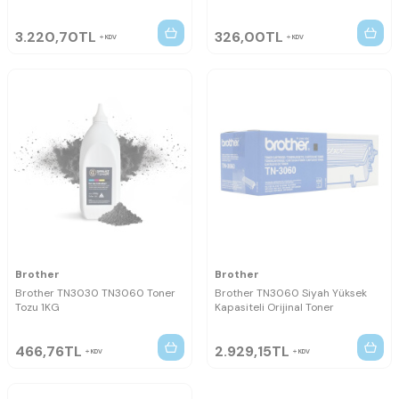
3.220,70
TL
326,00
TL
KDV
KDV
Brother
Brother
Brother TN3030 TN3060 Toner
Brother TN3060 Siyah Yüksek
Tozu 1KG
Kapasiteli Orijinal Toner
466,76
TL
2.929,15
TL
KDV
KDV