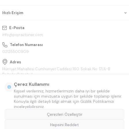
Hızlı Erişim
E-Posta
info@poyraztoner.com
Telefon Numarası
02125500909
Adres
Hürriyet Mahallesi Cumhuriyet Caddesi 160. Sokak No: 17/A-B
Bağcılar/İstanbul
Çerez Kullanımı
Kişisel verileriniz, hizmetlerimizin daha iyi bir şekilde
sunulması için mevzuata uygun bir şekilde toplanıp işlenir.
Konuyla ilgili detaylı bilgi almak için Gizlilik Politikamızı
inceleyebilirsiniz.
Çerezleri Özelleştir
Hepsini Reddet