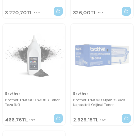
3.220,70
TL
326,00
TL
KDV
KDV
Brother
Brother
Brother TN3030 TN3060 Toner
Brother TN3060 Siyah Yüksek
Tozu 1KG
Kapasiteli Orijinal Toner
466,76
TL
2.929,15
TL
KDV
KDV