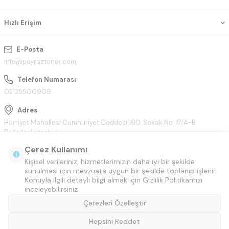
Hızlı Erişim
E-Posta
info@poyraztoner.com
Telefon Numarası
02125500909
Adres
Hürriyet Mahallesi Cumhuriyet Caddesi 160. Sokak No: 17/A-B
Bağcılar/İstanbul
Çerez Kullanımı
Kişisel verileriniz, hizmetlerimizin daha iyi bir şekilde
sunulması için mevzuata uygun bir şekilde toplanıp işlenir.
Konuyla ilgili detaylı bilgi almak için Gizlilik Politikamızı
inceleyebilirsiniz.
Çerezleri Özelleştir
Hepsini Reddet