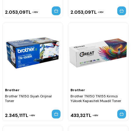
2.053,09
TL
2.053,09
TL
KDV
KDV
Brother
Brother
Brother TN150 Siyah Orijinal
Brother TN150 TN155 Kırmızı
Toner
Yüksek Kapasiteli Muadil Toner
2.345,11
TL
433,32
TL
KDV
KDV