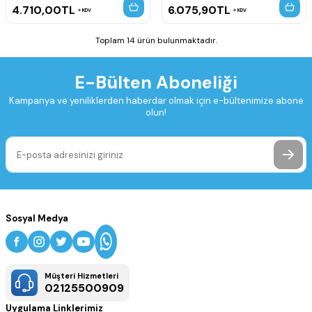
4.710,00
TL
6.075,90
TL
KDV
KDV
Toplam 14 ürün bulunmaktadır.
E-Bülten Aboneliği
Kampanya ve yeniliklerden haberdar olmak için e-bültenimize abone
olun!
Sosyal Medya
Müşteri Hizmetleri
02125500909
Uygulama Linklerimiz