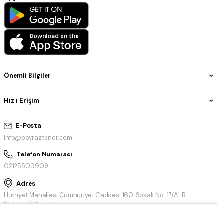
Önemli Bilgiler
Hızlı Erişim
E-Posta
info@poyraztoner.com
Telefon Numarası
02125500909
Adres
Hürriyet Mahallesi Cumhuriyet Caddesi 160. Sokak No: 17/A-B
Bağcılar/İstanbul