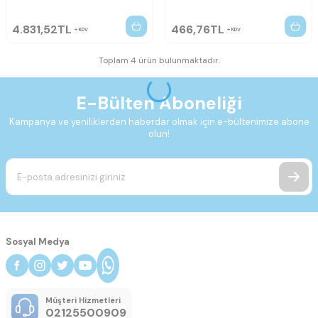
4.831,52
TL
466,76
TL
KDV
KDV
Toplam 4 ürün bulunmaktadır.
E-Bülten Aboneliği
Kampanya ve yeniliklerden haberdar olmak için e-bültenimize abone
olun!
Sosyal Medya
Müşteri Hizmetleri
02125500909