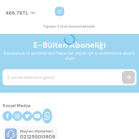
466,76
TL
KDV
Toplam 3 ürün bulunmaktadır.
E-Bülten Aboneliği
Kampanya ve yeniliklerden haberdar olmak için e-bültenimize abone
olun!
Sosyal Medya
Müşteri Hizmetleri
02125500909