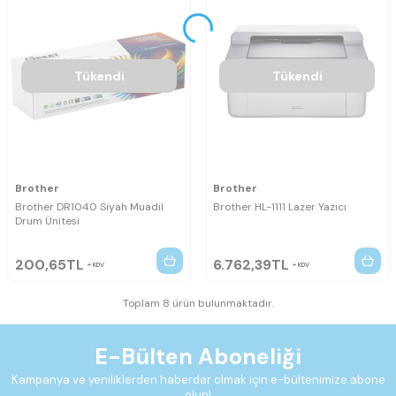
Tükendi
Tükendi
Brother
Brother
Brother DR1040 Siyah Muadil
Brother HL-1111 Lazer Yazıcı
Drum Ünitesi
200,65
TL
6.762,39
TL
KDV
KDV
Toplam 8 ürün bulunmaktadır.
E-Bülten Aboneliği
Kampanya ve yeniliklerden haberdar olmak için e-bültenimize abone
olun!