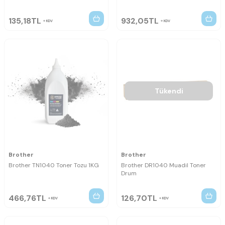
135,18
TL
932,05
TL
KDV
KDV
Tükendi
Brother
Brother
Brother TN1040 Toner Tozu 1KG
Brother DR1040 Muadil Toner
Drum
466,76
TL
126,70
TL
KDV
KDV