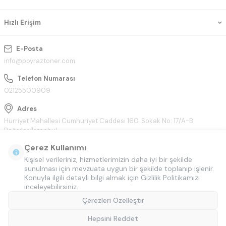
Hızlı Erişim
E-Posta
info@poyraztoner.com
Telefon Numarası
02125500909
Adres
Hürriyet Mahallesi Cumhuriyet Caddesi 160. Sokak No: 17/A-B
Bağcılar/İstanbul
Çerez Kullanımı
Kişisel verileriniz, hizmetlerimizin daha iyi bir şekilde
sunulması için mevzuata uygun bir şekilde toplanıp işlenir.
Konuyla ilgili detaylı bilgi almak için Gizlilik Politikamızı
inceleyebilirsiniz.
Çerezleri Özelleştir
Hepsini Reddet