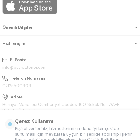
Önemli Bilgiler
Hızlı Erişim
E-Posta
info@poyraztoner.com
Telefon Numarası
02125500909
Adres
Hürriyet Mahallesi Cumhuriyet Caddesi 160. Sokak No: 17/A-B
Bağcılar/İstanbul
Çerez Kullanımı
Kişisel verileriniz, hizmetlerimizin daha iyi bir şekilde
sunulması için mevzuata uygun bir şekilde toplanıp işlenir.
Konuyla ilgili detaylı bilgi almak için Gizlilik Politikamızı