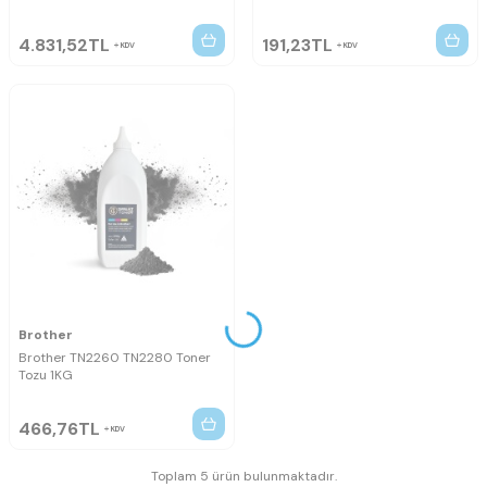
4.831,52
TL
191,23
TL
KDV
KDV
Brother
Brother TN2260 TN2280 Toner
Tozu 1KG
466,76
TL
KDV
Toplam 5 ürün bulunmaktadır.