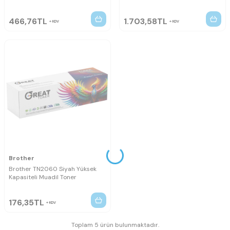
466,76
TL
1.703,58
TL
KDV
KDV
Brother
Brother TN2060 Siyah Yüksek
Kapasiteli Muadil Toner
176,35
TL
KDV
Toplam 5 ürün bulunmaktadır.