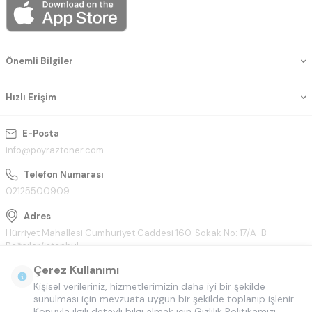
Önemli Bilgiler
Hızlı Erişim
E-Posta
info@poyraztoner.com
Telefon Numarası
02125500909
Adres
Hürriyet Mahallesi Cumhuriyet Caddesi 160. Sokak No: 17/A-B
Bağcılar/İstanbul
Çerez Kullanımı
Kişisel verileriniz, hizmetlerimizin daha iyi bir şekilde
sunulması için mevzuata uygun bir şekilde toplanıp işlenir.
Konuyla ilgili detaylı bilgi almak için Gizlilik Politikamızı