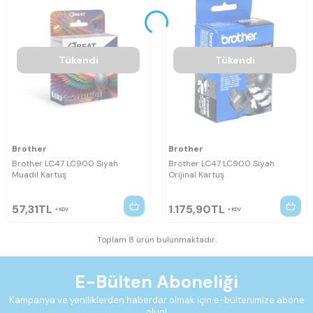
Tükendi
Tükendi
Brother
Brother
Brother LC47 LC900 Siyah
Brother LC47 LC900 Siyah
Muadil Kartuş
Orijinal Kartuş
57,31
TL
1.175,90
TL
KDV
KDV
Toplam 8 ürün bulunmaktadır.
E-Bülten Aboneliği
Kampanya ve yeniliklerden haberdar olmak için e-bültenimize abone
olun!