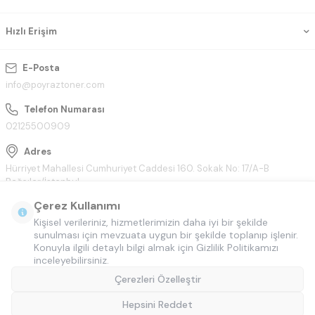
Hızlı Erişim
E-Posta
info@poyraztoner.com
Telefon Numarası
02125500909
Adres
Hürriyet Mahallesi Cumhuriyet Caddesi 160. Sokak No: 17/A-B
Bağcılar/İstanbul
Çerez Kullanımı
Kişisel verileriniz, hizmetlerimizin daha iyi bir şekilde
sunulması için mevzuata uygun bir şekilde toplanıp işlenir.
Konuyla ilgili detaylı bilgi almak için Gizlilik Politikamızı
inceleyebilirsiniz.
Çerezleri Özelleştir
Hepsini Reddet