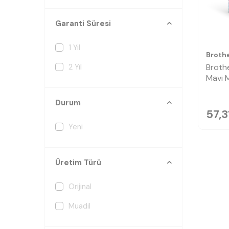
Garanti Süresi
1 Yıl
Broth
Broth
2 Yıl
Mavi 
Durum
57,3
Yeni
Üretim Türü
Orijinal
Muadil