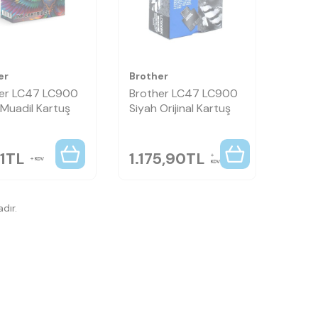
er
Brother
er LC47 LC900
Brother LC47 LC900
 Muadil Kartuş
Siyah Orijinal Kartuş
1
TL
1.175,90
TL
KDV
KDV
dır.