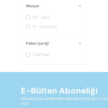
Menşei
CN - (Çin)
JP - (Japonya)
Paket İçeriği
Tekli Paket
E-Bülten Aboneliği
Kampanya ve yeniliklerden haberdar olmak için e-bü
olun!