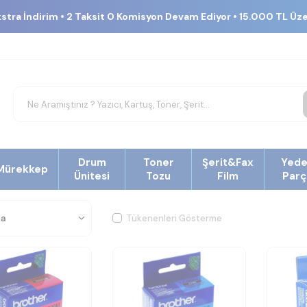
kstra İndirim • 2 Taksit 0 Komisyon Devam Ediyor • 15.000 TL Üz
Drum
Toner
Şerit&Fax
Yed
Mürekkep
Ünitesi
Tozu
Film
Parç
Tükenenleri Gösterme