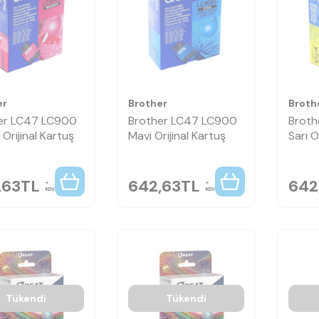
er
Brother
Broth
er LC47 LC900
Brother LC47 LC900
Broth
ı Orijinal Kartuş
Mavi Orijinal Kartuş
Sarı O
,63
TL
642,63
TL
642
KDV
KDV
Tükendi
Tükendi