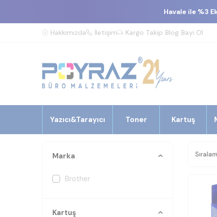
Havale ile %3 E
Hakkımızda
İletişim
Kargo Takip
Blog
Bayi Ol
Yazıcı&Tarayıcı
Toner
Kartuş
Marka
Brother
Kartuş