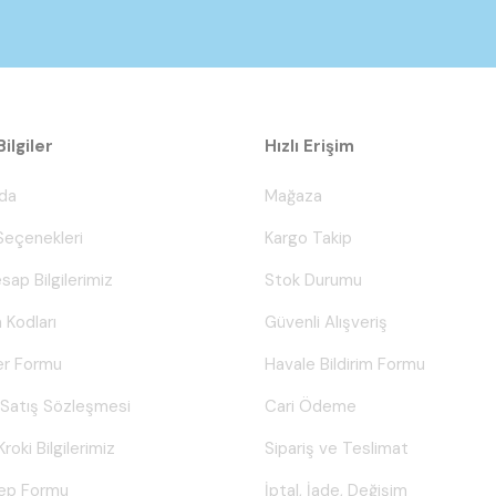
ilgiler
Hızlı Erişim
da
Mağaza
eçenekleri
Kargo Takip
sap Bilgilerimiz
Stok Durumu
 Kodları
Güvenli Alışveriş
er Formu
Havale Bildirim Formu
 Satış Sözleşmesi
Cari Ödeme
Kroki Bilgilerimiz
Sipariş ve Teslimat
lep Formu
İptal, İade, Değişim