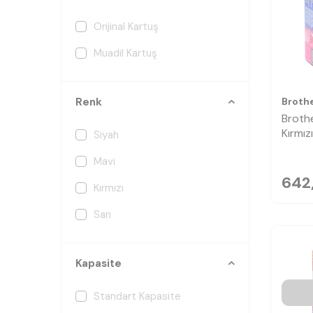
Orijinal Kartuş
Muadil Kartuş
Broth
Renk
Broth
Kırmız
Siyah
Mavi
642
Kırmızı
Sarı
Kapasite
Standart Kapasite