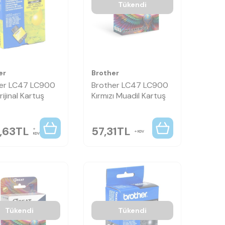
Tükendi
er
Brother
er LC47 LC900
Brother LC47 LC900
rijinal Kartuş
Kırmızı Muadil Kartuş
,63
TL
57,31
TL
KDV
KDV
Tükendi
Tükendi