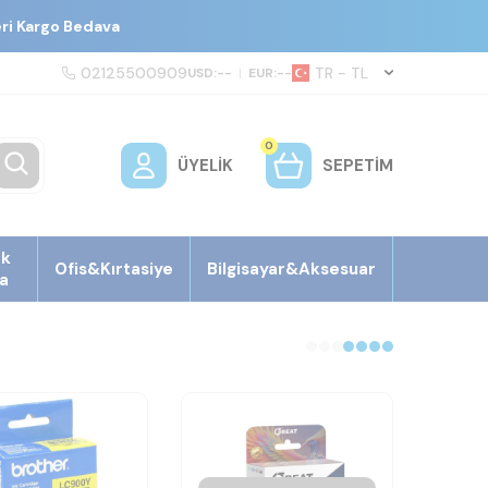
eri Kargo Bedava
02125500909
TR − TL
USD:
--
|
EUR:
--
0
ÜYELIK
SEPETIM
ek
Ofis&Kırtasiye
Bilgisayar&Aksesuar
a