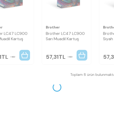
er
Brother
Broth
er LC47 LC900
Brother LC47 LC900
Broth
Muadil Kartuş
Sarı Muadil Kartuş
Siyah
1
TL
57,31
TL
57,3
KDV
KDV
Toplam 8 ürün bulunmakta