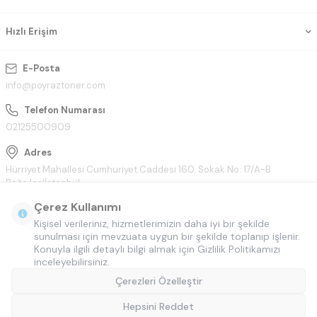
Hızlı Erişim
E-Posta
info@poyraztoner.com
Telefon Numarası
02125500909
Adres
Hürriyet Mahallesi Cumhuriyet Caddesi 160. Sokak No: 17/A-B
Bağcılar/İstanbul
Çerez Kullanımı
Kişisel verileriniz, hizmetlerimizin daha iyi bir şekilde
sunulması için mevzuata uygun bir şekilde toplanıp işlenir.
Konuyla ilgili detaylı bilgi almak için Gizlilik Politikamızı
inceleyebilirsiniz.
Çerezleri Özelleştir
Hepsini Reddet