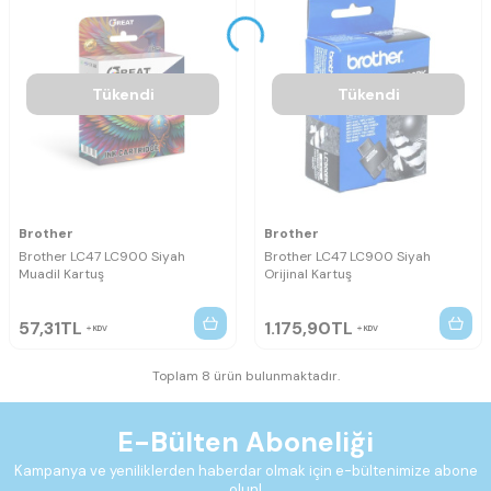
Tükendi
Tükendi
Brother
Brother
Brother LC47 LC900 Siyah
Brother LC47 LC900 Siyah
Muadil Kartuş
Orijinal Kartuş
57,31
TL
1.175,90
TL
KDV
KDV
Toplam 8 ürün bulunmaktadır.
E-Bülten Aboneliği
Kampanya ve yeniliklerden haberdar olmak için e-bültenimize abone
olun!