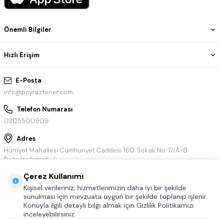
Önemli Bilgiler
Hızlı Erişim
E-Posta
info@poyraztoner.com
Telefon Numarası
02125500909
Adres
Hürriyet Mahallesi Cumhuriyet Caddesi 160. Sokak No: 17/A-B
Bağcılar/İstanbul
Çerez Kullanımı
Kişisel verileriniz, hizmetlerimizin daha iyi bir şekilde
sunulması için mevzuata uygun bir şekilde toplanıp işlenir.
Konuyla ilgili detaylı bilgi almak için Gizlilik Politikamızı
inceleyebilirsiniz.