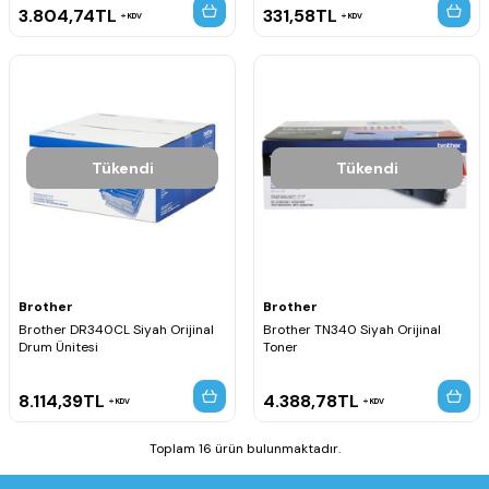
3.804,74
TL
331,58
TL
KDV
KDV
Tükendi
Tükendi
Brother
Brother
Brother DR340CL Siyah Orijinal
Brother TN340 Siyah Orijinal
Drum Ünitesi
Toner
8.114,39
TL
4.388,78
TL
KDV
KDV
Toplam 16 ürün bulunmaktadır.