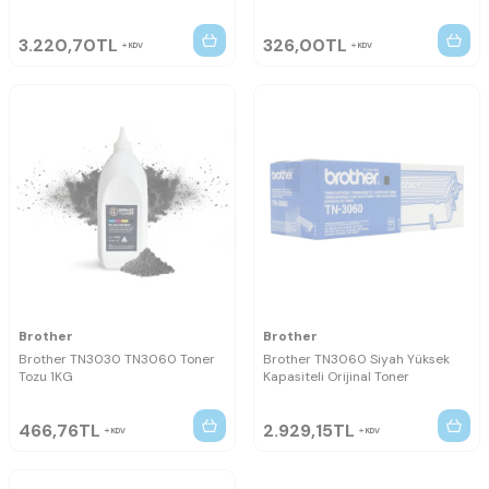
3.220,70
TL
326,00
TL
KDV
KDV
Brother
Brother
Brother TN3030 TN3060 Toner
Brother TN3060 Siyah Yüksek
Tozu 1KG
Kapasiteli Orijinal Toner
466,76
TL
2.929,15
TL
KDV
KDV