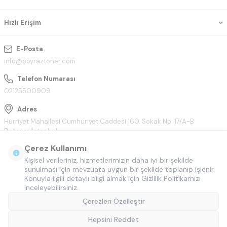
Hızlı Erişim
E-Posta
info@poyraztoner.com
Telefon Numarası
02125500909
Adres
Hürriyet Mahallesi Cumhuriyet Caddesi 160. Sokak No: 17/A-B
Bağcılar/İstanbul
Çerez Kullanımı
Kişisel verileriniz, hizmetlerimizin daha iyi bir şekilde
sunulması için mevzuata uygun bir şekilde toplanıp işlenir.
Konuyla ilgili detaylı bilgi almak için Gizlilik Politikamızı
inceleyebilirsiniz.
Çerezleri Özelleştir
Hepsini Reddet