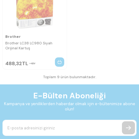
Brother
Brother LC38 LC980 Siyah
Orijinal Kartuş
488,32
TL
KDV
Toplam 9 ürün bulunmaktadır.
E-Bülten Aboneliği
Kampanya ve yeniliklerden haberdar olmak için e-bültenimize abone
olun!