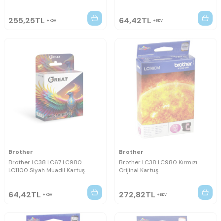
255,25
TL
64,42
TL
KDV
KDV
Brother
Brother
Brother LC38 LC67 LC980
Brother LC38 LC980 Kırmızı
LC1100 Siyah Muadil Kartuş
Orijinal Kartuş
64,42
TL
272,82
TL
KDV
KDV