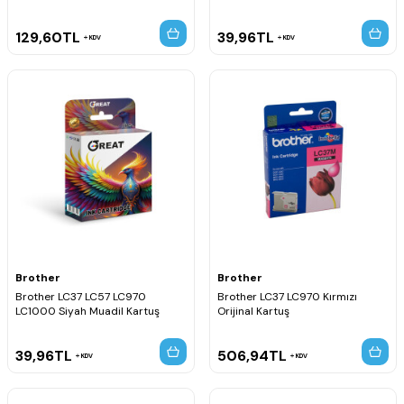
129,60
TL
39,96
TL
KDV
KDV
Brother
Brother
Brother LC37 LC57 LC970
Brother LC37 LC970 Kırmızı
LC1000 Siyah Muadil Kartuş
Orijinal Kartuş
39,96
TL
506,94
TL
KDV
KDV