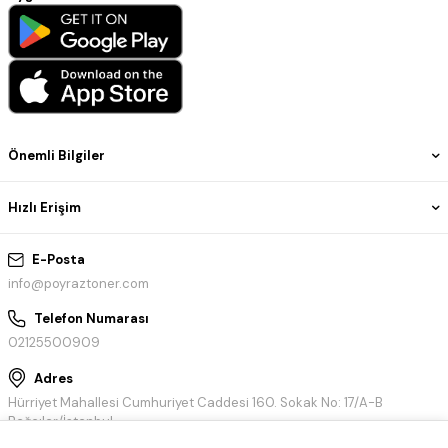
Önemli Bilgiler
Hızlı Erişim
E-Posta
info@poyraztoner.com
Telefon Numarası
02125500909
Adres
Hürriyet Mahallesi Cumhuriyet Caddesi 160. Sokak No: 17/A-B
Bağcılar/İstanbul