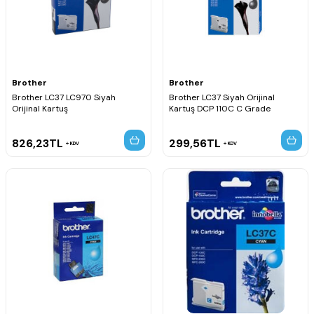
Brother
Brother
Brother LC37 LC970 Siyah
Brother LC37 Siyah Orijinal
Orijinal Kartuş
Kartuş DCP 110C C Grade
826,23
TL
299,56
TL
KDV
KDV