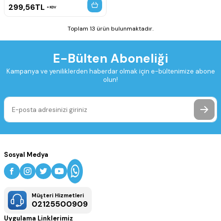
299,56
TL
KDV
Toplam 13 ürün bulunmaktadır.
E-Bülten Aboneliği
Kampanya ve yeniliklerden haberdar olmak için e-bültenimize abone
olun!
Sosyal Medya
Müşteri Hizmetleri
02125500909
Uygulama Linklerimiz