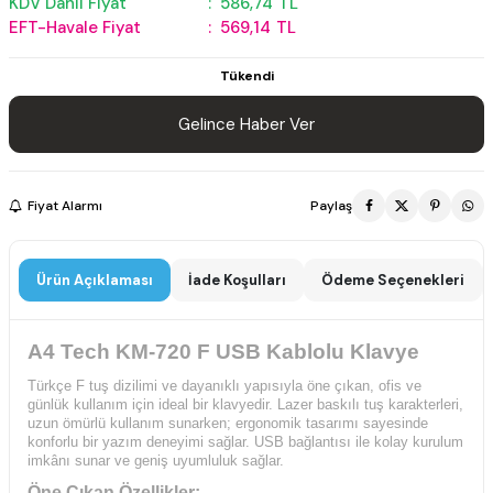
KDV Dahil Fiyat
:
586,74
TL
EFT-Havale Fiyat
:
569,14
TL
Tükendi
Gelince Haber Ver
Fiyat Alarmı
Paylaş
Ürün Açıklaması
İade Koşulları
Ödeme Seçenekleri
A4 Tech KM-720 F USB Kablolu Klavye
Türkçe F tuş dizilimi ve dayanıklı yapısıyla öne çıkan, ofis ve
günlük kullanım için ideal bir klavyedir. Lazer baskılı tuş karakterleri,
uzun ömürlü kullanım sunarken; ergonomik tasarımı sayesinde
konforlu bir yazım deneyimi sağlar. USB bağlantısı ile kolay kurulum
imkânı sunar ve geniş uyumluluk sağlar.
Öne Çıkan Özellikler: