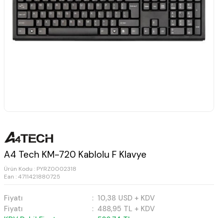
A4 Tech KM-720 Kablolu F Klavye
Ürün Kodu :
PYRZ0002318
Ean : 4711421880725
Fiyatı
:
10,38
USD + KDV
Fiyatı
:
488,95
TL + KDV