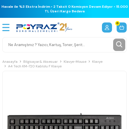
Havale ile %3 Ekstra İndirim • 2 Taksit 0 Komisyon Devam Ediyor • 15.000
TL Üzeri Kargo Bedava
0
Anasayfa
Bilgisayar& Aksesuar
Klavye-Mouse
Klavye
A4 Tech KM-720 Kablolu F Klavye